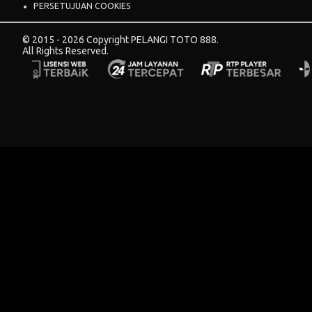
PERSETUJUAN COOKIES
© 2015 - 2026 Copyright PELANGI TOTO 888.
All Rights Reserved.